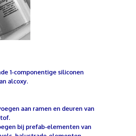
nde 1-componentige siliconen
an alcoxy.
tvoegen aan ramen en deuren van
tof.
voegen bij prefab-elementen van
vels, balustrade-elementen,