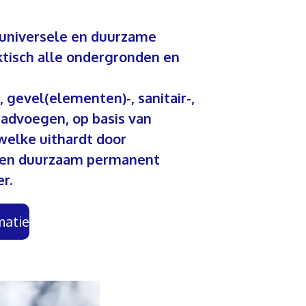
 universele en duurzame
ktisch alle ondergronden en
 gevel(elementen)-, sanitair-,
dvoegen, op basis van
 welke uithardt door
 een duurzaam permanent
r.
matie