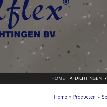
HOME
AFDICHTINGEN
Home
»
Producten
»
Se