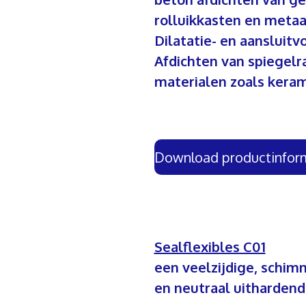
rolluikkasten en
metaa
Dilatatie- en aansluit
Afdichten van spiegelr
materialen zoals
keram
Download productinfor
Sealflexibles C01
een veelzijdige, schi
en neutraal uithardende